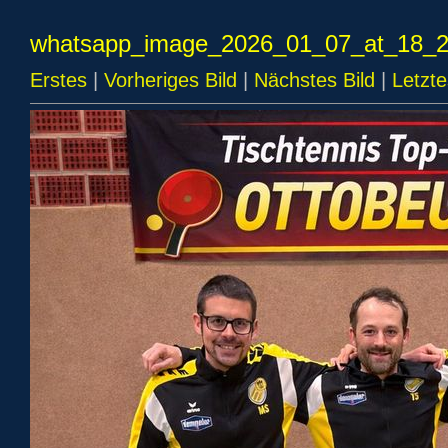
whatsapp_image_2026_01_07_at_18_2
Erstes
|
Vorheriges Bild
|
Nächstes Bild
|
Letzte